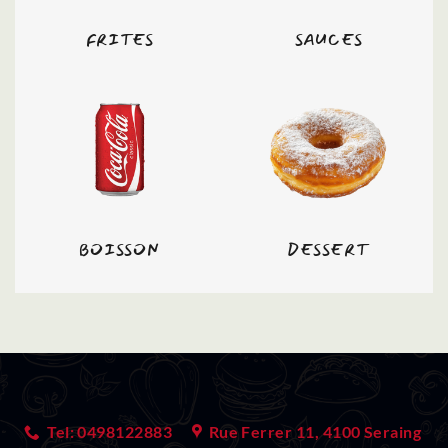
FRITES
SAUCES
BOISSON
DESSERT
Tel: 0498122883
Rue Ferrer 11, 4100 Seraing