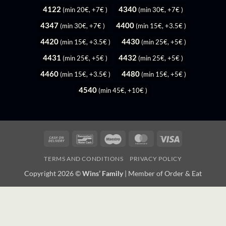
4122
4340
(min 20€, +7€ )
(min 30€, +7€ )
4347
4400
(min 30€, +7€ )
(min 15€, +3.5€ )
4420
4430
(min 15€, +3.5€ )
(min 25€, +5€ )
4431
4432
(min 25€, +5€ )
(min 25€, +5€ )
4460
4480
(min 15€, +3.5€ )
(min 15€, +5€ )
4540
(min 45€, +10€ )
Cash
Bancontact
Maestro
MasterCard
Visa
On
TERMS AND CONDITIONS
PRIVACY POLICY
Delivery
Copyright 2026 ©
Wins’ Family
| Member of
Order & Eat