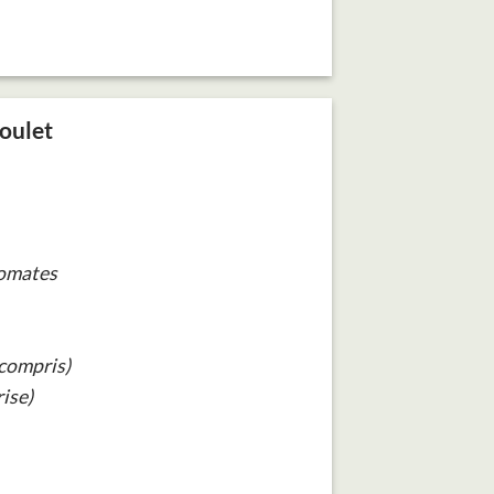
oulet
tomates
(compris)
ise)