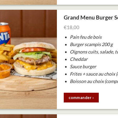
Grand Menu Burger S
€
18,00
Pain feu de bois
Burger scampis 200 g
Oignons cuits, salade, 
Cheddar
Sauce burger
Frites + sauce au choix 
Boisson au choix (compr
commander ›