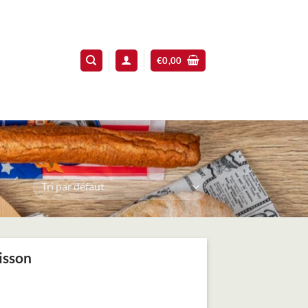
€
0,00
isson