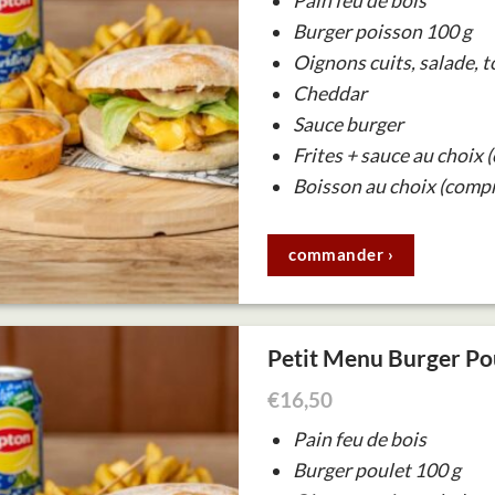
Pain feu de bois
Burger poisson 100 g
Oignons cuits, salade, 
Cheddar
Sauce burger
Frites + sauce au choix 
Boisson au choix (compr
commander ›
Petit Menu Burger Po
€
16,50
Pain feu de bois
Burger poulet 100 g