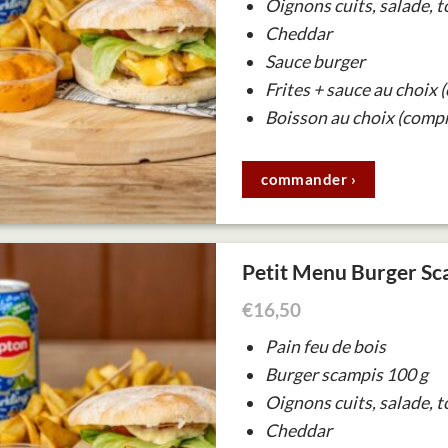
Oignons cuits, salade, 
Cheddar
Sauce burger
Frites + sauce au choix 
Boisson au choix (compr
commander ›
Petit Menu Burger Sc
€
16,50
Pain feu de bois
Burger scampis 100 g
Oignons cuits, salade, 
Cheddar