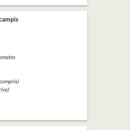
campis
tomates
(compris)
ise)