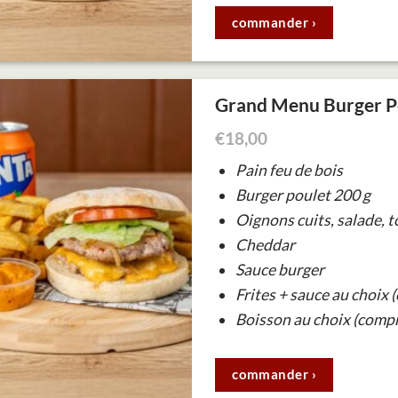
commander ›
Grand Menu Burger P
€
18,00
Pain feu de bois
Burger poulet 200 g
Oignons cuits, salade, 
Cheddar
Sauce burger
Frites + sauce au choix 
Boisson au choix (compr
commander ›