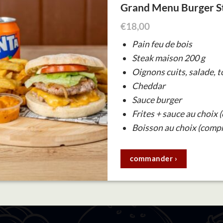
Grand Menu Burger S
€
18,00
Pain feu de bois
Steak maison 200 g
Oignons cuits, salade, 
Cheddar
Sauce burger
Frites + sauce au choix 
Boisson au choix (compr
commander ›