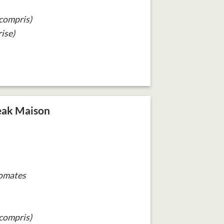
(compris)
ise)
eak Maison
tomates
(compris)