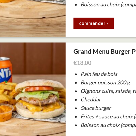
Boisson au choix (compr
commander ›
Grand Menu Burger P
€
18,00
Pain feu de bois
Burger poisson 200 g
Oignons cuits, salade, 
Cheddar
Sauce burger
Frites + sauce au choix 
Boisson au choix (compr