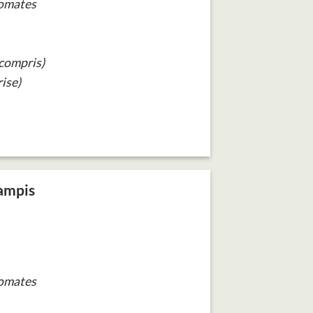
tomates
(compris)
ise)
ampis
tomates