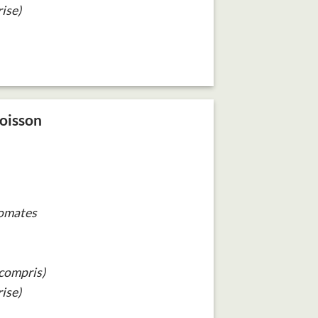
ise)
oisson
tomates
(compris)
ise)