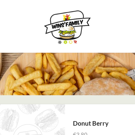
Donut Berry
€
3,80