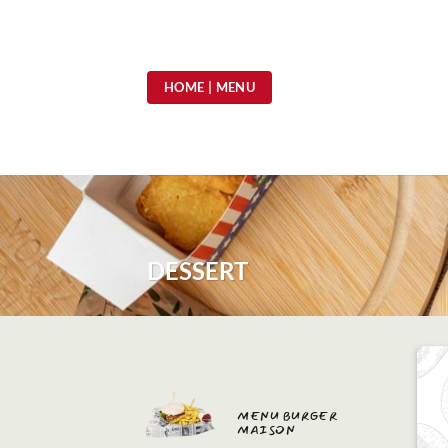
Passer
au
contenu
HOME | MENU
DESSERT
MENU BURGER
MAISON