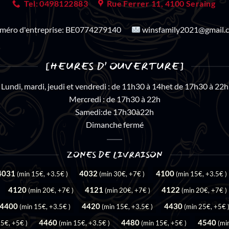
Tel: 0498122883
Rue Ferrer 11, 4100 Seraing
méro d'entreprise:
BE0774279140
winsfamily2021@gmail.
[HEURES D’ OUVERTURE]
Lundi, mardi, jeudi et vendredi : de 11h30 à 14het de 17h30 à 22h
Mercredi : de 17h30 à 22h
Samedi:de 17h30à22h
Dimanche fermé
ZONES DE LIVRAISON
4031
4032
4100
(min 15€, +3.5€ )
(min 30€, +7€ )
(min 15€, +3.5€ )
4120
4121
4122
(min 20€, +7€ )
(min 20€, +7€ )
(min 20€, +7€ )
4400
4420
4430
(min 15€, +3.5€ )
(min 15€, +3.5€ )
(min 25€, +5€ 
4460
4480
4540
25€, +5€ )
(min 15€, +3.5€ )
(min 15€, +5€ )
(mi