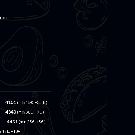
com
4101
(min 15€, +3.5€ )
4340
(min 30€, +7€ )
4431
)
(min 25€, +5€ )
n 45€, +10€ )